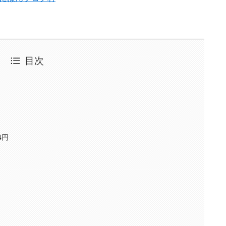
目次
4円