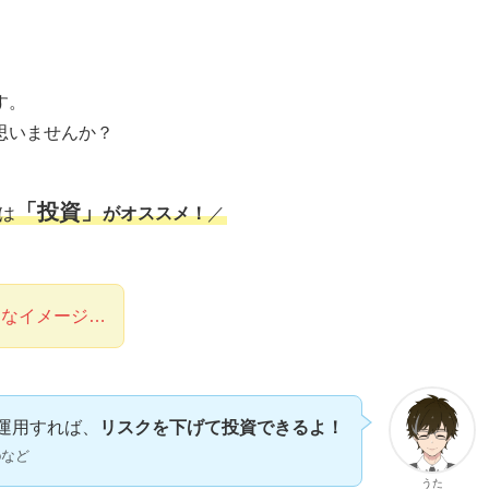
す。
思いませんか？
「投資」
は
がオススメ！
／
うなイメージ…
運用すれば、
リスクを下げて投資できるよ！
oなど
うた