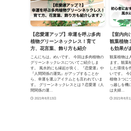
【恋愛運アップ】幸運を呼ぶ多肉
【室内向
植物グリーンネックレス！育て
観葉植物
方、花言葉、飾り方も紹介
も効果が
こんにちは。めいです。 今回は多肉植物の
観葉植物は
グリーンネックレスについてご紹介しま
ます。観葉
す。 風水的にも縁起が良く、『恋愛運』や
した環境を
『人間関係の運気』がアップすることか
いです。 
ら、幸運を運ぶアイテムとも言われていま
植物３つに
す。 グリーンネックレスとは？恋愛運（人
っ越しを機
間関係の運...
は夫婦...
2021年8月13日
2021年8月