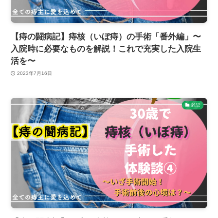
【痔の闘病記】痔核（いぼ痔）の手術「番外編」〜
入院時に必要なものを解説！これで充実した入院生
活を〜
2023年7月16日
雑記